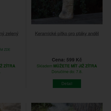
ný zelený
Keramické pítko pro ptáky anděl
ÍM ZDE
č
Cena: 599 Kč
IŽ ZÍTRA
Skladem
MŮŽETE MÍT JIŽ ZÍTRA
.
Doručíme do: 7.8.
Detail