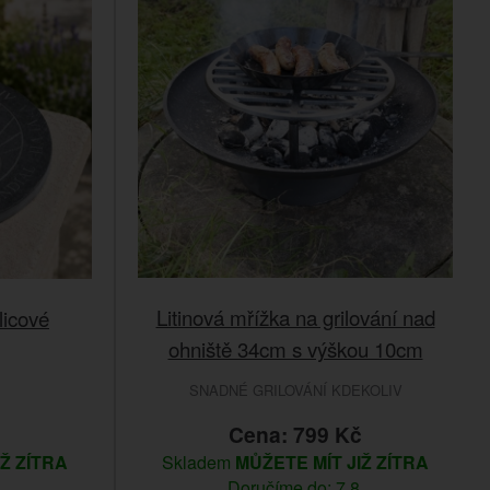
Litinová mřížka na grilování nad
licové
ohniště 34cm s výškou 10cm
SNADNÉ GRILOVÁNÍ KDEKOLIV
č
Cena: 799 Kč
IŽ ZÍTRA
Skladem
MŮŽETE MÍT JIŽ ZÍTRA
.
Doručíme do: 7.8.