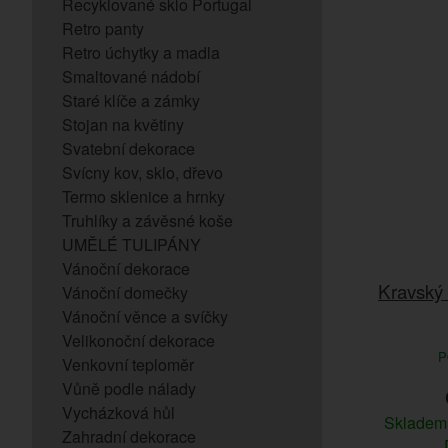
Recyklované sklo Portugal
Retro panty
Retro úchytky a madla
Smaltované nádobí
Staré klíče a zámky
Stojan na květiny
Svatební dekorace
Svícny kov, sklo, dřevo
Termo sklenice a hrnky
Truhlíky a závěsné koše
UMĚLÉ TULIPÁNY
Vánoční dekorace
Kravský 
Vánoční domečky
Vánoční věnce a svíčky
Velikonoční dekorace
P
Venkovní teploměr
Vůně podle nálady
Vycházková hůl
Sklade
Zahradní dekorace