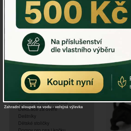
ZVONKOHRA
ZVONY A ZVONKY
PTAČÍ KRMÍTKA
SLUNEČNÍ HODINY
Dózy na brambory a zeleninu
VÝPRODEJ - poslední kusy
Andělé, něžné sošky
Aroma lampy
Buddha soška
BUDKY PRO SÝKORKY
Budky pro vrabce
Bytový textil
Dárky pro muže
Dekorace do bytu
Dekorace do restaurace
Zahradní sloupek na vodu - veřejná výlevka
Dekorace za dveře
Deštníky
Dětské stoličky
Domov pro psa i kočku