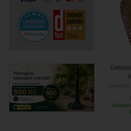
Dekorace
l
DOPRODEJ 
Sklade