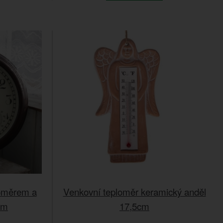
koměrem a
Venkovní teploměr keramický anděl
cm
17,5cm