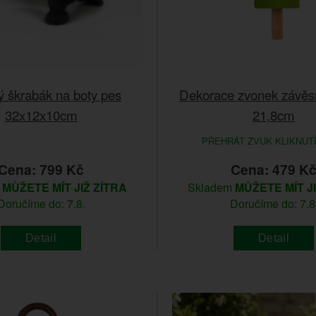
vý škrabák na boty pes
Dekorace zvonek závěs
32x12x10cm
21,8cm
PŘEHRÁT ZVUK KLIKNUT
Cena: 799 Kč
Cena: 479 K
m
MŮŽETE MÍT JIŽ ZÍTRA
Skladem
MŮŽETE MÍT J
Doručíme do: 7.8.
Doručíme do: 7.8
Detail
Detail