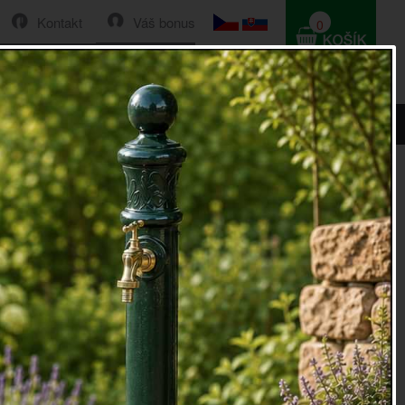
Kontakt
Váš bonus
0
HLEDAT
0 Kč