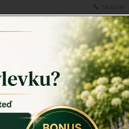
734 322 587
domov