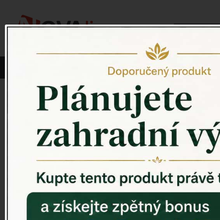
Vyberte si kategorii:
NOVINKY
PÍTKO PRO PTÁKY
Venkovský 
ZAHRADNÍ SOCHY
ZAHRADNÍ UMYVADLA
PTAČÍ BUDKY
Litinové škrabáky na boty
ROHOŽKY A ŠKRABADLA
VENKOVNÍ HODINY
DEKORACE NA HROB
RETRO KONZOLE
Domovní čísla - litina
DEKORACE NA ZEĎ