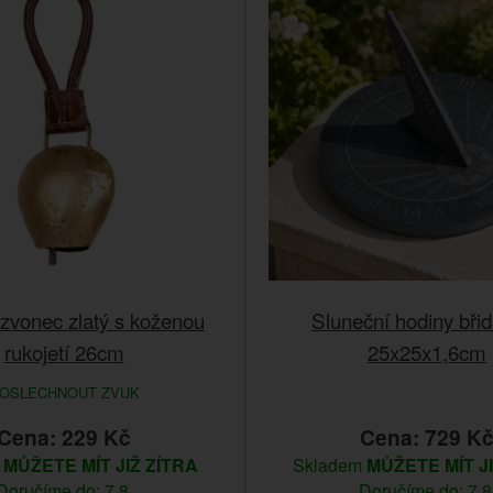
zvonec zlatý s koženou
Sluneční hodiny břid
rukojetí 26cm
25x25x1,6cm
OSLECHNOUT ZVUK
Cena: 229 Kč
Cena: 729 K
m
MŮŽETE MÍT JIŽ ZÍTRA
Skladem
MŮŽETE MÍT J
Doručíme do: 7.8.
Doručíme do: 7.8