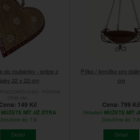
 do roubenky - srdce z
Pítko / krmítko pro pták
ásky 22 x 22 cm
cm
POSLEDNÍCH KUSŮ - PŮVODNÍ
CENA 364.-
Cena: 149 Kč
Cena: 799 K
m
MŮŽETE MÍT JIŽ ZÍTRA
Skladem
MŮŽETE MÍT J
Doručíme do: 7.8.
Doručíme do: 7.8
Detail
Detail