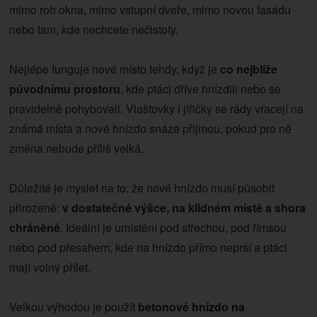
mimo roh okna, mimo vstupní dveře, mimo novou fasádu
nebo tam, kde nechcete nečistoty.
Nejlépe funguje nové místo tehdy, když je
co nejblíže
původnímu prostoru
, kde ptáci dříve hnízdili nebo se
pravidelně pohybovali. Vlaštovky i jiřičky se rády vracejí na
známá místa a nové hnízdo snáze přijmou, pokud pro ně
změna nebude příliš velká.
Důležité je myslet na to, že nové hnízdo musí působit
přirozeně:
v dostatečné výšce, na klidném místě a shora
chráněné
. Ideální je umístění pod střechou, pod římsou
nebo pod přesahem, kde na hnízdo přímo neprší a ptáci
mají volný přílet.
Velkou výhodou je použít
betonové hnízdo na