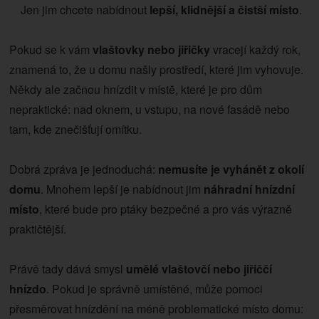
Jen jim chcete nabídnout
lepší, klidnější a čistší místo
.
Pokud se k vám
vlaštovky nebo jiřičky
vracejí každý rok,
znamená to, že u domu našly prostředí, které jim vyhovuje.
Někdy ale začnou hnízdit v místě, které je pro dům
nepraktické: nad oknem, u vstupu, na nové fasádě nebo
tam, kde znečišťují omítku.
Dobrá zpráva je jednoduchá:
nemusíte je vyhánět z okolí
domu
. Mnohem lepší je nabídnout jim
náhradní hnízdní
místo
, které bude pro ptáky bezpečné a pro vás výrazně
praktičtější.
Právě tady dává smysl
umělé vlaštovčí nebo jiřiččí
hnízdo
. Pokud je správně umístěné, může pomoci
přesměrovat hnízdění na méně problematické místo domu: