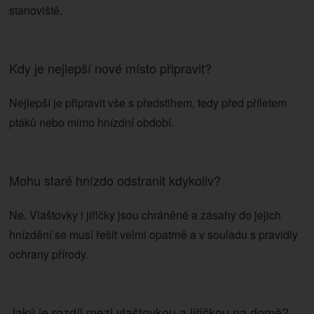
stanoviště.
Kdy je nejlepší nové místo připravit?
Nejlepší je připravit vše s předstihem, tedy před příletem
ptáků nebo mimo hnízdní období.
Mohu staré hnízdo odstranit kdykoliv?
Ne. Vlaštovky i jiřičky jsou chráněné a zásahy do jejich
hnízdění se musí řešit velmi opatrně a v souladu s pravidly
ochrany přírody.
Jaký je rozdíl mezi vlaštovkou a jiřičkou na domě?