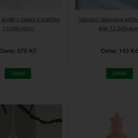
anděl v čepici s králíčky
Vánoční dekorace sáňk
11x39x10cm
bílé 12,5x5x4c
Cena: 678 Kč
Cena: 143 K
Detail
Detail