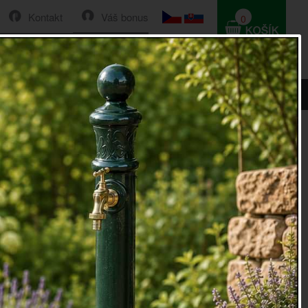
Kontakt
Váš bonus
0
HLEDAT
0 Kč
vánoční strom 160cm
oční strom
160cm
160cm
pulace. Samostatně stojící.
oky