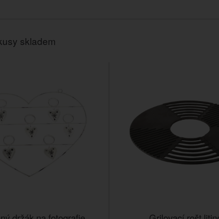
kusy skladem
ný držák na fotografie
Grilovací rošt liti