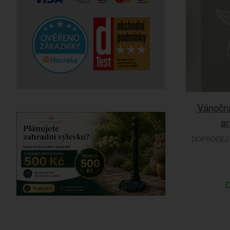
Vánoční
an
DOPRODEJ -
D