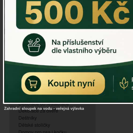
ZVONKOHRA
ZVONY A ZVONKY
PTAČÍ KRMÍTKA
SLUNEČNÍ HODINY
Dózy na brambory a zeleninu
VÝPRODEJ - poslední kusy
Andělé, něžné sošky
Aroma lampy
Buddha soška
BUDKY PRO SÝKORKY
Budky pro vrabce
Bytový textil
Dárky pro muže
Dekorace do bytu
Dekorace do restaurace
Zahradní sloupek na vodu - veřejná výlevka
Dekorace za dveře
Deštníky
Dětské stoličky
Domov pro psa i kočku