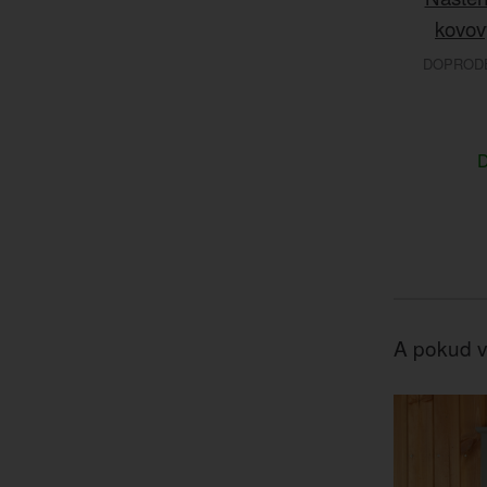
kovov
DOPRODEJ
D
A pokud v