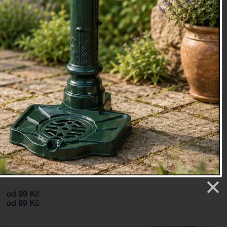
93
etry
 1735.- DOPRODEJ 999.-
9 Kč
Sledovat produkt
končil, klikněte na
sledovat produkt
a my vás upozorníme,
vu naskladněný a připravený k odeslání.