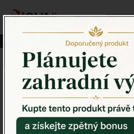
Vyberte si kategorii:
NOVINKY
PÍTKO PRO PTÁKY
Venkovský 
ZAHRADNÍ SOCHY
ZAHRADNÍ UMYVADLA
PTAČÍ BUDKY
Litinové škrabáky na boty
ROHOŽKY A ŠKRABADLA
VENKOVNÍ HODINY
DEKORACE NA HROB
RETRO KONZOLE
Domovní čísla - litina
DEKORACE NA ZEĎ