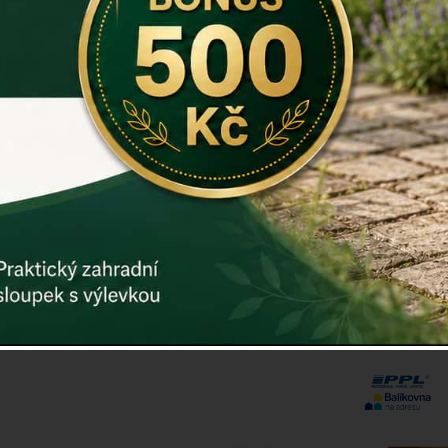
Kód:
dek71
Další param
Původní cena
Cena: 99
Vyprodáno
ks
Prodej již s
až bude zno