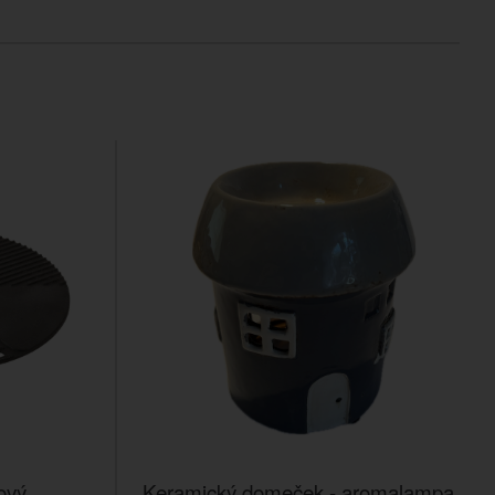
nový
Keramický domeček - aromalampa