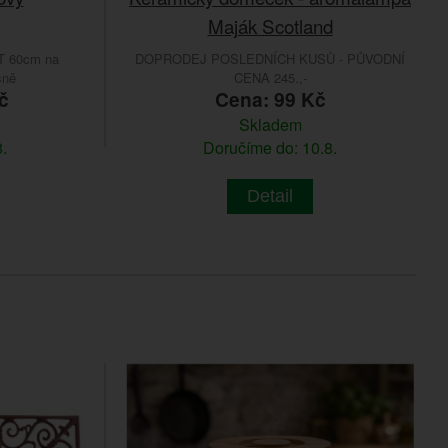
Maják Scotland
 60cm na
DOPRODEJ POSLEDNÍCH KUSŮ - PŮVODNÍ
sně
CENA 245.,-
č
Cena: 99 Kč
Skladem
.
Doručíme do: 10.8.
Detail