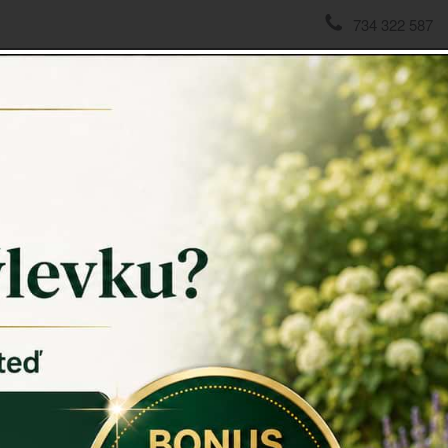
734 322 587
domov
->
Vánoční dekorace
->
Umělý vánoční strom 160cm
Umělý 
Umělý ván
Rozměry: 
Snadná mani
Záruka: 2 r