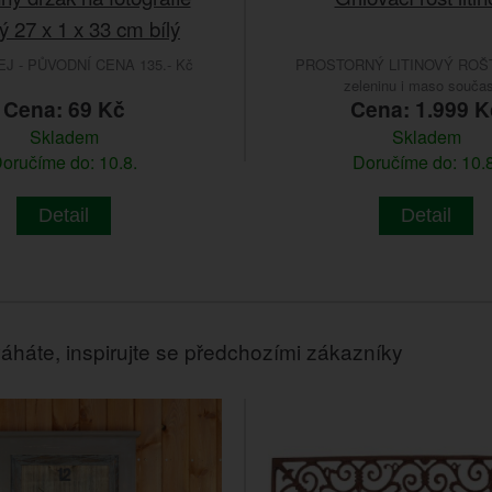
ý 27 x 1 x 33 cm bílý
 - PŮVODNÍ CENA 135.- Kč
PROSTORNÝ LITINOVÝ ROŠT
zeleninu i maso souča
Cena: 69 Kč
Cena: 1.999 K
Skladem
Skladem
oručíme do: 10.8.
Doručíme do: 10.8
Detail
Detail
áháte, inspirujte se předchozími zákazníky